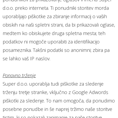
d.o.o. preko interneta. Ti ponudniki storitev morda
uporabljajo piškotke za zbiranje informacij o vaših
obiskih na naši spletni strani, da bi prikazovali oglase,
medtem ko obiskujete druga spletna mesta; teh
podatkov ni mogoče uporabiti za identifikacijo
posameznika. Takšni podatki so anonimni; zbira pa
se lahko vaš IP naslov.
Ponovno trženje
Super d.o.o. uporablja tudi piškotke za sledenje
trženju tretje stranke, vključno z Google Adwords
piškotki za sledenje. To nam omogoča, da ponudimo
posebne ponudbe in še naprej tržimo naše storitve
tistim, ki so pokazali zanimanje za naše storitve.